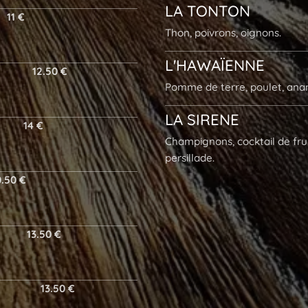
LA
TONTON
11 €
Thon, poivrons, oignons.
L'HAWAÏENNE
12.50 €
Pomme de terre, poulet, anan
LA SIRENE
14 €
Champignons, cocktail de frui
persillade.
0.50 €
13.50 €
13.50 €