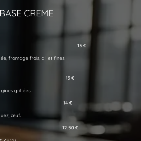
BASE
CREME
13 €
, fromage frais, ail et fines
13 €
ines grillées.
14 €
guez, œuf.
12.50 €
, curry.