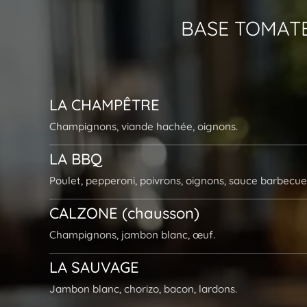
BASE TOMAT
LA
CHAMPÊTRE
Champignons, viande hachée, oignons.
LA BBQ
Poulet, pepperoni, poivrons, oignons, sauce barbecue
CALZONE (chausson)
Champignons, jambon blanc, œuf.
LA
SAUVAGE
Jambon blanc, chorizo, bacon, lardons.