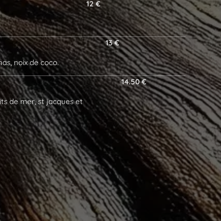
12 €
13 €
as, noix de coco.
14.50 €
ts de mer, st jacques et