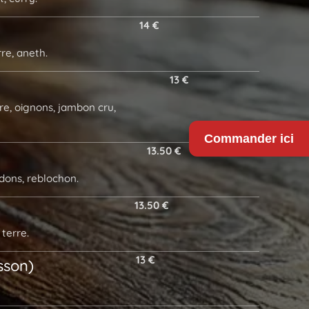
14 €
e, aneth.
13 €
, oignons, jambon cru,
Commander ici
13.50 €
dons, reblochon.
13.50 €
 terre.
13 €
sson)