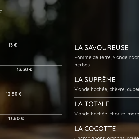
E
13 €
LA
SAVOUREUSE
Pomme de terre, viande hachée
herbes.
13.50 €
LA
SUPRÊME
.
Viande hachée, chèvre, auberg
12.50 €
LA
TOTALE
Viande hachée, chorizo, mer
13.50 €
LA
COCOTTE
Champignons, oignons, poulet