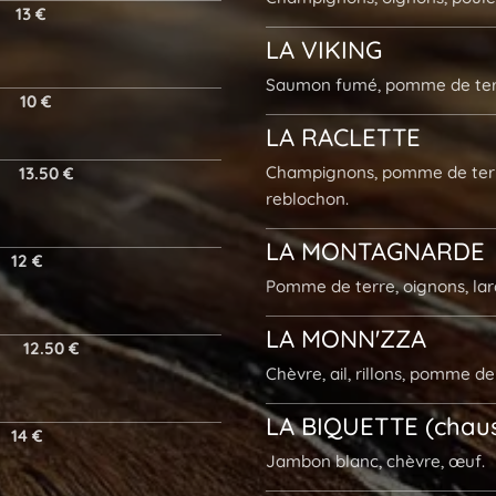
13 €
LA
VIKING
Saumon fumé, pomme de terr
10 €
LA
RACLETTE
Champignons, pomme de terre
13.50 €
reblochon.
LA
MONTAGNARDE
12 €
Pomme de terre, oignons, lar
LA
MONN'ZZA
12.50 €
Chèvre, ail, rillons, pomme de
LA
BIQUETTE
(chau
14 €
Jambon blanc, chèvre, œuf.